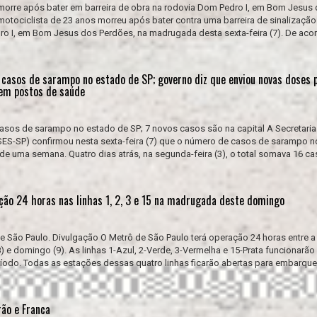
morre após bater em barreira de obra na rodovia Dom Pedro I, em Bom Jesus
otociclista de 23 anos morreu após bater contra uma barreira de sinalizaçã
ro I, em Bom Jesus dos Perdões, na madrugada desta sexta-feira (7). De ac
e casos de sarampo no estado de SP; governo diz que enviou novas doses 
 em postos de saúde
casos de sarampo no estado de SP; 7 novos casos são na capital A Secretaria
SES-SP) confirmou nesta sexta-feira (7) que o número de casos de sarampo 
e uma semana. Quatro dias atrás, na segunda-feira (3), o total somava 16 c
ção 24 horas nas linhas 1, 2, 3 e 15 na madrugada deste domingo
e São Paulo. Divulgação O Metrô de São Paulo terá operação 24 horas entre a
e domingo (9). As linhas 1-Azul, 2-Verde, 3-Vermelha e 15-Prata funcionarã
ríodo. Todas as estações dessas quatro linhas ficarão abertas para embarque
rão e Franca