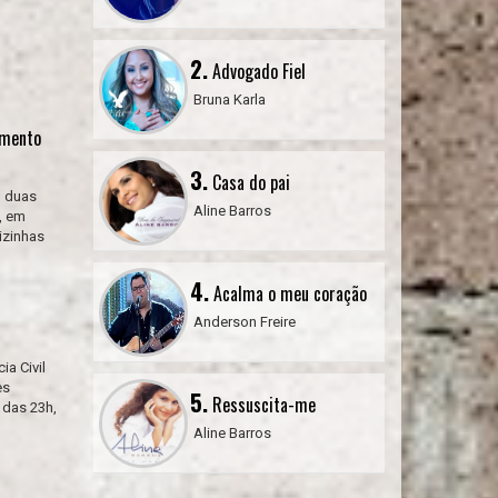
2.
Advogado Fiel
Bruna Karla
amento
3.
Casa do pai
u duas
Aline Barros
, em
izinhas
4.
Acalma o meu coração
Anderson Freire
a Civil
es
5.
Ressuscita-me
 das 23h,
Aline Barros