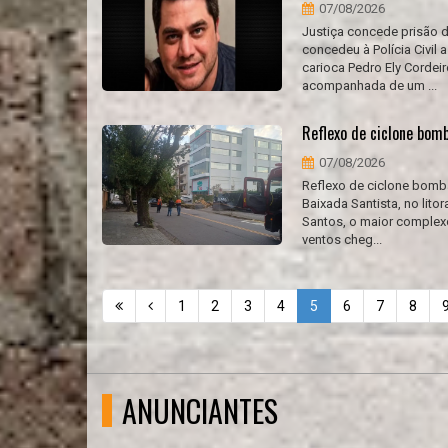
07/08/2026
Justiça concede prisão 
concedeu à Polícia Civil
carioca Pedro Ely Corde
acompanhada de um ...
Reflexo de ciclone bomb
07/08/2026
Reflexo de ciclone bomb
Baixada Santista, no lito
Santos, o maior complexo 
ventos cheg...
1
2
3
4
5
6
7
8
ANUNCIANTES