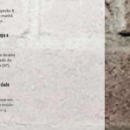
ulgação A
na manhã
 ...
eja a
da de uma
tado de
 (SP),
erdade
ançar um
de moldo
o q...