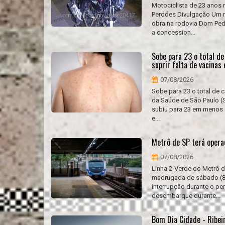
Motociclista de 23 anos 
Perdões Divulgação Um m
obra na rodovia Dom Ped
a concession...
Sobe para 23 o total d
suprir falta de vacinas
07/08/2026
Sobe para 23 o total de 
da Saúde de São Paulo (
subiu para 23 em menos d
e...
Metrô de SP terá opera
07/08/2026
Linha 2-Verde do Metrô d
madrugada de sábado (8) 
interrupção durante o pe
desembarque durante...
Bom Dia Cidade - Ribei