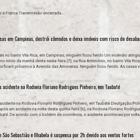
o e Franca Transmissão encerrada....
asas em Campinas, destrói cômodos e deixa imóveis com risco de desab
as no bairro Vila Rica, em Campinas; ninguém ficou ferido Um incêndio atingi
 início da manhã desta sexta-feira (7), na Rua Antimônio, no bairro Vila Rica
s ficam próximos à Avenida das Amoreiras. Ninguém ficou ferido. As casas v
s acidente na Rodovia Floriano Rodrigues Pinheiro, em Taubaté
acidente na Rodovia Floriano Rodrigues Pinheiro, em Taubaté Divulgação/Políci
pós um acidente na noite desta quinta-feira (6), na Rodovia Floriano Rodrigu
ubaté. De acordo com o boletim de ocorrência, o acidente aconteceu por volta
e São Sebastião e Ilhabela é suspensa por 2h devido aos ventos fortes