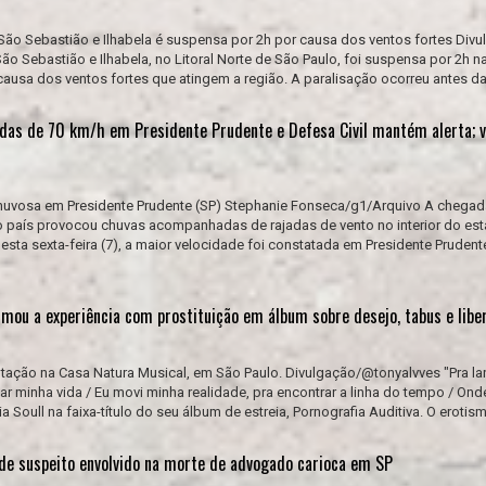
 São Sebastião e Ilhabela é suspensa por 2h por causa dos ventos fortes Div
São Sebastião e Ilhabela, no Litoral Norte de São Paulo, foi suspensa por 2h 
 causa dos ventos fortes que atingem a região. A paralisação ocorreu antes das
jadas de 70 km/h em Presidente Prudente e Defesa Civil mantém alerta; v
huvosa em Presidente Prudente (SP) Stephanie Fonseca/g1/Arquivo A chega
 do país provocou chuvas acompanhadas de rajadas de vento no interior do es
sta sexta-feira (7), a maior velocidade foi constatada em Presidente Prudente
rmou a experiência com prostituição em álbum sobre desejo, tabus e lib
ntação na Casa Natura Musical, em São Paulo. Divulgação/@tonyalvves "Pra l
r minha vida / Eu movi minha realidade, pra encontrar a linha do tempo / On
ia Soull na faixa-título do seu álbum de estreia, Pornografia Auditiva. O erotism
 de suspeito envolvido na morte de advogado carioca em SP