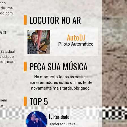
 dos
o de uma
ordo com
LOCUTOR NO AR
para
AutoDJ
Piloto Automático
 Estadual
no estado
asos, mas
PEÇA SUA MÚSICA
No momento todos os nossos
apresentadores estão offline, tente
novamente mais tarde, obrigado!
TOP 5
o sem
 e
1.
Raridade
Anderson Freire