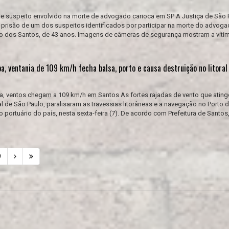
de suspeito envolvido na morte de advogado carioca em SP A Justiça de São 
 a prisão de um dos suspeitos identificados por participar na morte do advog
iro dos Santos, de 43 anos. Imagens de câmeras de segurança mostram a víti
a, ventania de 109 km/h fecha balsa, porto e causa destruição no litoral
a, ventos chegam a 109 km/h em Santos As fortes rajadas de vento que atin
ral de São Paulo, paralisaram as travessias litorâneas e a navegação no Porto 
portuário do país, nesta sexta-feira (7). De acordo com Prefeitura de Santos
9