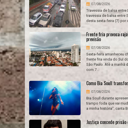
07/08/2026
Travessia de balsa entre
travessia de balsa entre 
desta sexta-feira (7) por
Frente fria provoca ra
previsão
07/08/2026
Sexta-feira amanheceu c
frente fria vinda do Sul
São Paulo. Até a manhã de
com 7...
Como Bia Soull transfo
07/08/2026
Bia Soull durante aprese
trampo foda que vai muda
a minha história", canta B
Justiça concede prisão