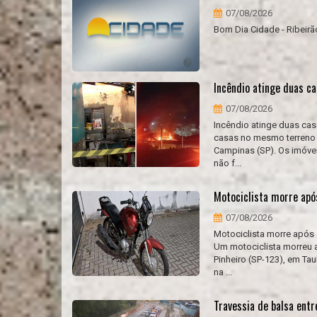
07/08/2026
Bom Dia Cidade - Ribeirã
Incêndio atinge duas c
07/08/2026
Incêndio atinge duas cas
casas no mesmo terreno no
Campinas (SP). Os imóvei
não f...
Motociclista morre apó
07/08/2026
Motociclista morre após 
Um motociclista morreu a
Pinheiro (SP-123), em Ta
na ...
Travessia de balsa entr