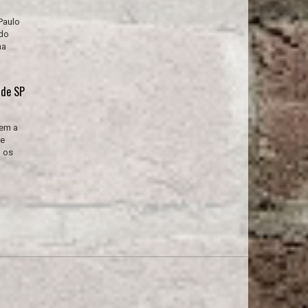
Paulo
ado
ma
 de SP
gem a
de
, os